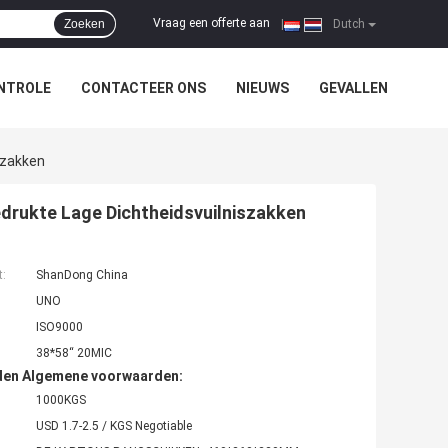
Vraag een offerte aan
Zoeken
|
Dutch
NTROLE
CONTACTEER ONS
NIEUWS
GEVALLEN
szakken
drukte Lage Dichtheidsvuilniszakken
t:
ShanDong China
UNO
ISO9000
38*58“ 20MIC
den Algemene voorwaarden:
1000KGS
USD 1.7-2.5 / KGS Negotiable