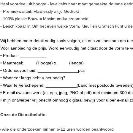
Haal voordeel uit hoogte - kwaliteits naar maat gemaakte douane gedru
- Premiekwaliteit: Flawlessly altijd Gedrukt
- 100% plastic Bouw = Maximumduurzaamheid
- Beschikbaar in Om het even welke Vorm, Kleur en Grafisch kunt u d
Wij
hebben meer detail nodig zoals volgen, dit ons zal toestaan om u e
Vóór aanbieding de prijs. Word eenvoudig het citaat door de vorm te v
• Product: ___________
• Maatregel: _____(Hoogte) x _____(lengte)
• Ordehoeveelheid: _________________pcs
• Wanneer langs hebt u het nodig? ________________
• Waar te Verschepend: _____________(Land met postcode tevreden
• E-mail uw kunstwerk (ai, eps, jpeg, PNG of pdf) met minimum 300 dpi
• mijn ontwerper vrij onecht omhoog digitaal bewijs voor u per e-mail z
Onze de Dienstbelofte:
Alle die onderzoeken binnen 6-12 uren worden beantwoord
-