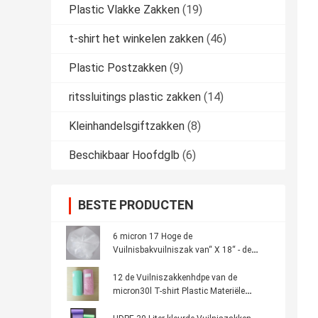
Plastic Vlakke Zakken
(19)
t-shirt het winkelen zakken
(46)
Plastic Postzakken
(9)
ritssluitings plastic zakken
(14)
Kleinhandelsgiftzakken
(8)
Beschikbaar Hoofdglb
(6)
BESTE PRODUCTEN
6 micron 17 Hoge de
Vuilnisbakvuilniszak van“ X 18“ - de
dichtheid kan Voeringen Duidelijke Film
12 de Vuilniszakkenhdpe van de
micron30l T-shirt Plastic Materiële
Blauwe Kleur 460 * 560mm