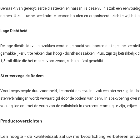
Gemaakt van gerecycleerde plastieken en harsen, is deze vuilniszak een eenvoudig
nemen. U zult uw het werkruimte schoon houden en organiseerde zich terwijl het aa
Lage Dichtheid
De lage dichtheidsvuilniszakken worden gemaakt van harsen die tegen het vernieti
gemakkelijker uit te rekken dan hoog - dichtheidszakken. Plus, zijn zij betrekkelijk
1,5 mil-dikte die het maken voor zwaar, scherp afval geschikt.
Ster-verzegelde Bodem
Voor toegevoegde duurzaamheid, kenmerkt deze vuilniszak een ster-verzegelde bod
sterverbindingen wordt vervaardigd door de bodem van de vuilnisbakvoering over m
voering toe om met de vorm van de vuilnisbak in overeenstemming te zijn, vrijwel e
Productoverzichten
Een hoogte - de kwaliteitszak zal uw merkvoorlichting verbeteren en za