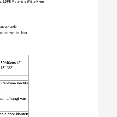
ls, LDPE Materiële Witte Kleur
geneeskunde
icaties van de cliënt
, 30*40cm/12
“
/18
“ *22“
,
t
f Pantone-slechts
baar, afhangt van
aald door klanten