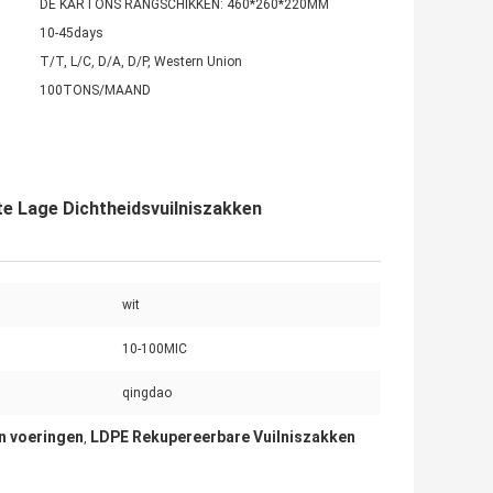
DE KARTONS RANGSCHIKKEN: 460*260*220MM
10-45days
T/T, L/C, D/A, D/P, Western Union
100TONS/MAAND
e Lage Dichtheidsvuilniszakken
wit
10-100MIC
qingdao
an voeringen
LDPE Rekupereerbare Vuilniszakken
,