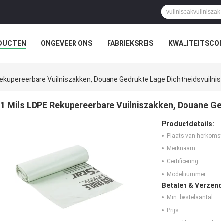
DUCTEN
ONGEVEER ONS
FABRIEKSREIS
KWALITEITSCO
Rekupereerbare Vuilniszakken, Douane Gedrukte Lage Dichtheidsvuilni
1 Mils LDPE Rekupereerbare Vuilniszakken, Douane Ge
Productdetails:
Plaats van herkoms
Merknaam:
Certificering:
Modelnummer:
Betalen & Verzen
Min. bestelaantal:
Prijs: