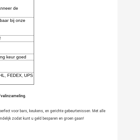
anneer de
aar bij onze
f
ing keur goed
(DHL, FEDEX, UPS
fvalinzameling.
perfect voor bars, keukens, en gerichte gebeurtenissen. Met alle
endelijk zodat kunt u geld besparen en groen gaan!