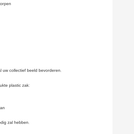
worpen
l uw collectief beeld bevorderen.
kte plastic zak:
van
odig zal hebben.