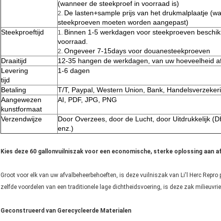
(wanneer de steekproef in voorraad is)
De lasten+sample prijs van het drukmalplaatje (w
2.
steekproeven moeten worden aangepast)
Steekproeftijd
Binnen 1-5 werkdagen voor steekproeven beschikb
1.
voorraad.
Ongeveer 7-15days voor douanesteekproeven
2.
Draaitijd
12-35 hangen de werkdagen, van uw hoeveelheid a
Levering
1-6 dagen
tijd
Betaling
T/T, Paypal, Western Union, Bank, Handelsverzeker
Aangewezen
AI, PDF, JPG, PNG
kunstformaat
Verzendwijze
Door Overzees, door de Lucht, door Uitdrukkelijk 
enz.)
Kies deze 60 gallonvuilniszak voor een economische, sterke oplossing aan a
Groot voor elk van uw afvalbeheerbehoeften, is deze vuilniszak van Li'l Herc Repro 
zelfde voordelen van een traditionele lage dichtheidsvoering, is deze zak milieuvri
Geconstrueerd van Gerecycleerde Materialen