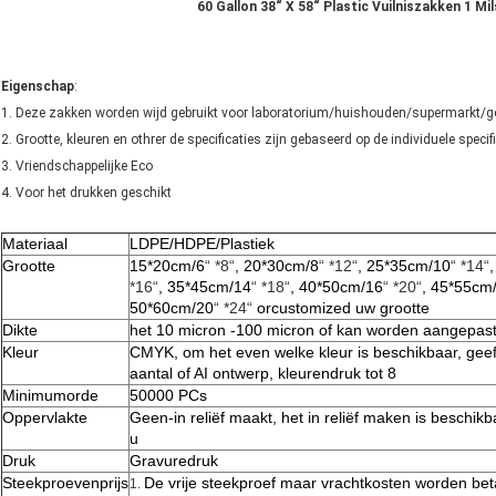
60 Gallon 38“ X 58“ Plastic Vuilniszakken 1 Mi
Eigenschap
:
1. Deze zakken worden wijd gebruikt voor laboratorium/huishouden/supermarkt/
2. Grootte, kleuren en othrer de specificaties zijn gebaseerd op de individuele specif
3. Vriendschappelijke Eco
4. Voor het drukken geschikt
Materiaal
LDPE/HDPE/Plastiek
Grootte
15*20cm/6
“ *8“
, 20*30cm/8
“ *12“
, 25*35cm/10
“ *14“
*16“
, 35*45cm/14
“ *18“
, 40*50cm/16
“ *20“
, 45*55cm
50*60cm/20
“ *24“
orcustomized
uw grootte
Dikte
het 10 micron -100 micron of kan worden aangepas
Kleur
CMYK, om het even welke kleur is beschikbaar, gee
aantal of AI ontwerp, kleurendruk tot 8
Minimumorde
50000 PCs
Oppervlakte
Geen-in reliëf maakt, het in reliëf maken is beschik
u
Druk
Gravuredruk
Steekproevenprijs
De vrije steekproef maar vrachtkosten worden bet
1.