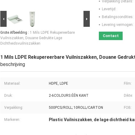
Verpakking Details:
Levertijd:
Betalingscondities:
Levering vermogen:
Grote Afbeelding :
1 Mils LDPE Rekupereerbare
Contact
Vuilniszakken, Douane Gedrukte Lage
Dichtheidsvuilniszakken
1 Mils LDPE Rekupereerbare Vuilniszakken, Douane Gedrukt
beschrijving
Materiaal:
HDPE, LDPE
Film:
Druk:
2-6COLOURS ÉÉN KANT
Dikte:
Verpakking:
500PCS/ROLL; 10ROLL/CARTON
FOB:
Plastic Vuilniszakken
de lage dichtheid k
Markeren:
,