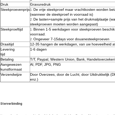
Druk
Gravuredruk
Steekproevenprijs
De vrije steekproef maar vrachtkosten worden bet
1.
(wanneer de steekproef in voorraad is)
De lasten+sample prijs van het drukmalplaatje (w
2.
steekproeven moeten worden aangepast)
Steekproeftijd
Binnen 1-5 werkdagen voor steekproeven beschikb
1.
voorraad.
Ongeveer 7-15days voor douanesteekproeven
2.
Draaitijd
12-35 hangen de werkdagen, van uw hoeveelheid a
Levering
1-6 dagen
tijd
Betaling
T/T, Paypal, Western Union, Bank, Handelsverzeker
Aangewezen
AI, PDF, JPG, PNG
kunstformaat
Verzendwijze
Door Overzees, door de Lucht, door Uitdrukkelijk 
enz.)
Sterverbinding