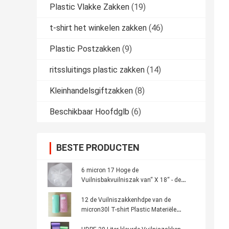
Plastic Vlakke Zakken
(19)
t-shirt het winkelen zakken
(46)
Plastic Postzakken
(9)
ritssluitings plastic zakken
(14)
Kleinhandelsgiftzakken
(8)
Beschikbaar Hoofdglb
(6)
BESTE PRODUCTEN
6 micron 17 Hoge de
Vuilnisbakvuilniszak van“ X 18“ - de
dichtheid kan Voeringen Duidelijke Film
12 de Vuilniszakkenhdpe van de
micron30l T-shirt Plastic Materiële
Blauwe Kleur 460 * 560mm