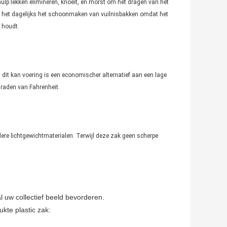
ulp lekken elimineren, knoeit, en morst om het dragen van het
t het dagelijks het schoonmaken van vuilnisbakken omdat het
 houdt.
it kan voering is een economischer alternatief aan een lage
graden van Fahrenheit.
ere lichtgewichtmaterialen. Terwijl deze zak geen scherpe
l uw collectief beeld bevorderen.
kte plastic zak: