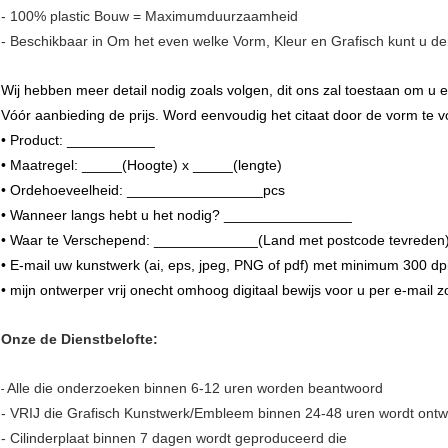
- 100% plastic Bouw = Maximumduurzaamheid
- Beschikbaar in Om het even welke Vorm, Kleur en Grafisch kunt u d
Wij
hebben meer detail nodig zoals volgen, dit ons zal toestaan om u e
Vóór aanbieding de prijs. Word eenvoudig het citaat door de vorm te v
• Product: ___________
• Maatregel: _____(Hoogte) x _____(lengte)
• Ordehoeveelheid: _________________pcs
• Wanneer langs hebt u het nodig? ________________
• Waar te Verschepend: _____________(Land met postcode tevreden
• E-mail uw kunstwerk (ai, eps, jpeg, PNG of pdf) met minimum 300 dpi
• mijn ontwerper vrij onecht omhoog digitaal bewijs voor u per e-mail z
Onze de Dienstbelofte:
Alle die onderzoeken binnen 6-12 uren worden beantwoord
-
- VRIJ die Grafisch Kunstwerk/Embleem binnen 24-48 uren wordt ont
- Cilinderplaat binnen 7 dagen wordt geproduceerd die