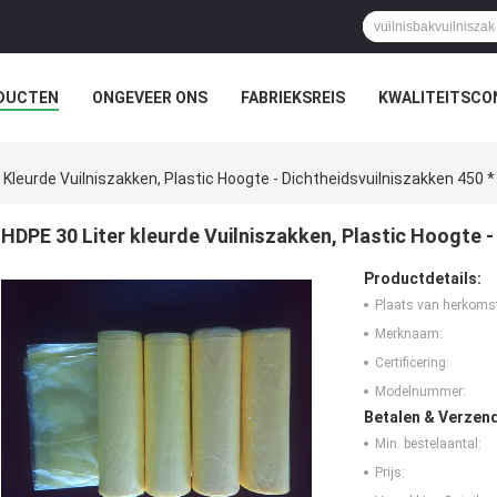
DUCTEN
ONGEVEER ONS
FABRIEKSREIS
KWALITEITSCO
 Kleurde Vuilniszakken, Plastic Hoogte - Dichtheidsvuilniszakken 450
HDPE 30 Liter kleurde Vuilniszakken, Plastic Hoogte 
Productdetails:
Plaats van herkoms
Merknaam:
Certificering:
Modelnummer:
Betalen & Verzen
Min. bestelaantal:
Prijs: