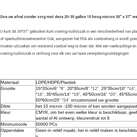
Doe uw afval zonder zorg met deze 20-30 gallon 10 hoog micron 30“ x 37“ weg
U kunt dit 30*37“ gebruiken kunt voering/vuilniszak in een verscheidenheid van plaa
of openluchtrecreatiecentra! Ook, aangezien het FDA als voedselrang is wordt goe
moeten uitzoeken om resterend voedsel weg te doen dat. Met een veerkrachtige en
voering/vuilniszak is omhoog voor elk van uw taaie verwijderingsuitdagingen
Materiaal
LDPE/HDPE/Plastiek
Grootte
15*20cm/6
“ *8“
, 20*30cm/8
“ *12“
, 25*35cm/10
“ *14“
*16“
, 35*45cm/14
“ *18“
, 40*50cm/16
“ *20“
, 45*55cm
50*60cm/20
“ *24“
orcustomized
uw grootte
Dikte
het 10 micron -100 micron of kan worden aangepas
Kleur
CMYK, om het even welke kleur is beschikbaar, gee
aantal of AI ontwerp, kleurendruk tot 8
Minimumorde
50000 PCs
Oppervlakte
Geen-in reliëf maakt, het in reliëf maken is beschik
u