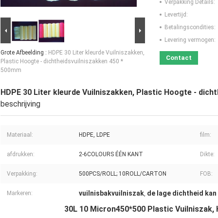
Verpakking Details:
Levertijd:
Betalingscondities:
Levering vermogen:
Grote Afbeelding :
HDPE 30 Liter kleurde Vuilniszakken,
Contact
Plastic Hoogte - dichtheidsvuilniszakken 450 *
500mm
HDPE 30 Liter kleurde Vuilniszakken, Plastic Hoogte - dic
beschrijving
Materiaal:
HDPE, LDPE
film:
afdrukken:
2-6COLOURS ÉÉN KANT
Dikte:
Verpakking:
500PCS/ROLL; 10ROLL/CARTON
FOB:
vuilnisbakvuilniszak
de lage dichtheid kan
Markeren:
,
30L 10 Micron450*500 Plastic Vuilniszak,