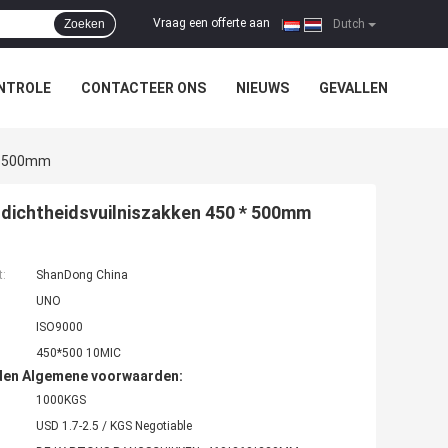
Vraag een offerte aan
Zoeken
|
Dutch
NTROLE
CONTACTEER ONS
NIEUWS
GEVALLEN
 * 500mm
- dichtheidsvuilniszakken 450 * 500mm
t:
ShanDong China
UNO
ISO9000
450*500 10MIC
den Algemene voorwaarden:
1000KGS
USD 1.7-2.5 / KGS Negotiable