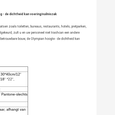
 - de dichtheid kan voering/vuilniszak
tsen zoals toiletten, bureaus, restaurants, hotels, pretparken,
dgekeurd, zult u en uw personeel niet trashcan een andere
 betrouwbare bouw, de Olympian hoogte - de dichtheid kan
, 30*40cm/12
“
/18
“ *22“
,
t
f Pantone-slechts
baar, afhangt van