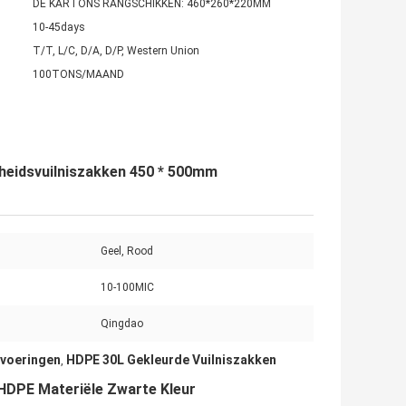
DE KARTONS RANGSCHIKKEN: 460*260*220MM
10-45days
T/T, L/C, D/A, D/P, Western Union
100TONS/MAAND
htheidsvuilniszakken 450 * 500mm
Geel, Rood
10-100MIC
Qingdao
 voeringen
HDPE 30L Gekleurde Vuilniszakken
,
 HDPE Materiële Zwarte Kleur