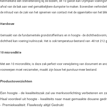
Kenmerkend een sterverbinding bij de bodem, dit 10 gallon kan Olympian voeringsh
afval van de bak aan veel gemakkelijkere dumpster te maken. Bovendien verhinder
de inhoud van de zak van het opnemen van contact met de oppervlakte van het blik
Harsbouw
Gemaakt van de fundamentele grondstoffenhars en in hoogte - de dichtheidsvorm, d
dichtheid kan voering/vuilniszak. Het is ook temperatuur-bestand van -40 tot 212 
10 microndikte
Met een 10 microndikte, is deze zak perfect voor verwijdering van document en and
voorwerpen moet verzamelen, maakt zijn bouw het punctuur-meer bestand.
Productoverzichten
Een hoogte - de kwaliteitszak zal uw merkvoorlichting verbeteren en za
Haal voordeel uit hoogte - kwaliteits naar maat gemaakte douane gedru
- Premiekwaliteit: Flawlessly altijd Gedrukt