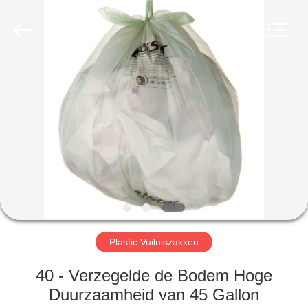
UNO
PACKING
PRODUCTS
CO.,LTD.
All
Rights
Reserved.
HUIS
PRODUCTEN
ONGEVEER
ONS
FABRIEKSREIS
Plastic Vuilniszakken
KWALITEITSCONTROLE
40 - Verzegelde de Bodem Hoge
Duurzaamheid van 45 Gallon