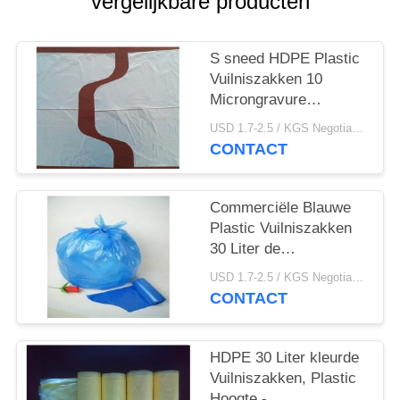
vergelijkbare producten
S sneed HDPE Plastic
Vuilniszakken 10
Microngravure
Drukkend 500 * 600mm
USD 1.7-2.5 / KGS Negotiable MOQ:1000KGS
CONTACT
Commerciële Blauwe
Plastic Vuilniszakken
30 Liter de
Sterverbinding van de
USD 1.7-2.5 / KGS Negotiable MOQ:1000KGS
10 Microndikte
CONTACT
HDPE 30 Liter kleurde
Vuilniszakken, Plastic
Hoogte -