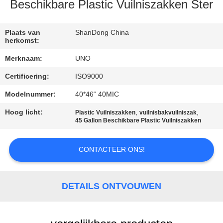
CONTACTEER
Beschikbare Plastic Vuilniszakken Ster
ONS
Plaats van
ShanDong China
herkomst:
NIEUWS
Merknaam:
UNO
Certificering:
ISO9000
GEVALLEN
Modelnummer:
40*46“ 40MIC
SITEMAP
Hoog licht:
,
,
Plastic Vuilniszakken
vuilnisbakvuilniszak
45 Gallon Beschikbare Plastic Vuilniszakken
PRIVACY
CONTACTEER ONS!
POLICY
DETAILS ONTVOUWEN