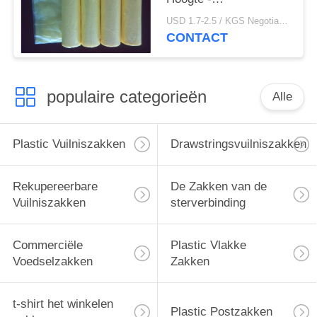
dichtheidsvuilniszakken
USD 1.7-2.5 / KGS Negotiable MOQ:1000KGS
450 * 500mm
CONTACT
populaire categorieën
Alle
Plastic Vuilniszakken
Drawstringsvuilniszakken
Rekupereerbare
De Zakken van de
Vuilniszakken
sterverbinding
Commerciële
Plastic Vlakke
Voedselzakken
Zakken
t-shirt het winkelen
Plastic Postzakken