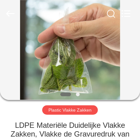
UNO
PACKING
PRODUCTS
CO.,LTD.
All
Rights
Reserved.
HUIS
PRODUCTEN
ONGEVEER
ONS
FABRIEKSREIS
Plastic Vlakke Zakken
KWALITEITSCONTROLE
LDPE Materiële Duidelijke Vlakke
Zakken, Vlakke de Gravuredruk van