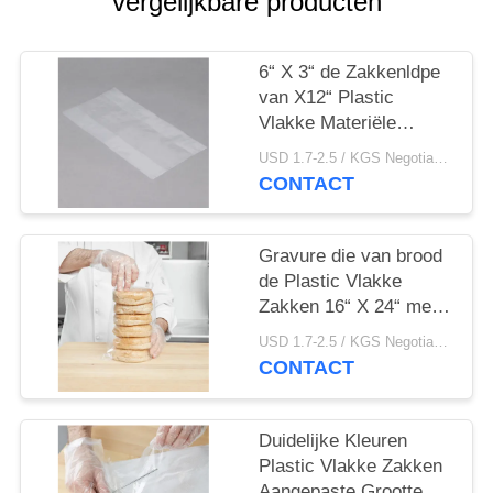
vergelijkbare producten
6“ X 3“ de Zakkenldpe
van X12“ Plastic
Vlakke Materiële
Duidelijke Kleur voor
USD 1.7-2.5 / KGS Negotiable MOQ:1000KGS
Voedsel
CONTACT
Gravure die van brood
de Plastic Vlakke
Zakken 16“ X 24“ met
Micro- Perforaties
USD 1.7-2.5 / KGS Negotiable MOQ:1000KGS
drukt
CONTACT
Duidelijke Kleuren
Plastic Vlakke Zakken
Aangepaste Grootte 10