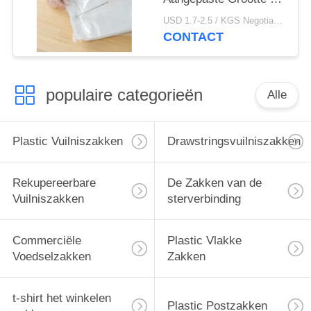
- 100MIC-Dikte
USD 1.7-2.5 / KGS Negotiable MOQ:1000KGS
CONTACT
populaire categorieën
Alle
Plastic Vuilniszakken
Drawstringsvuilniszakken
Rekupereerbare
De Zakken van de
Vuilniszakken
sterverbinding
Commerciële
Plastic Vlakke
Voedselzakken
Zakken
t-shirt het winkelen
Plastic Postzakken