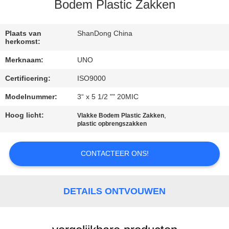
CONTACTEER
Bodem Plastic Zakken
ONS
Plaats van
ShanDong China
herkomst:
NIEUWS
Merknaam:
UNO
Certificering:
ISO9000
GEVALLEN
Modelnummer:
3“ x 5 1/2 "" 20MIC
SITEMAP
Hoog licht:
,
Vlakke Bodem Plastic Zakken
plastic opbrengszakken
PRIVACY
CONTACTEER ONS!
POLICY
DETAILS ONTVOUWEN